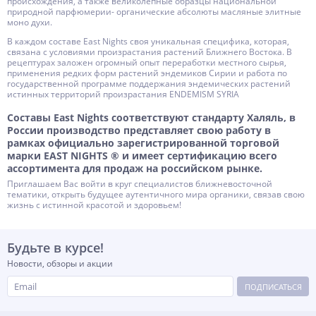
происхождения, а также великолепные образцы национальной
природной парфюмерии- органические абсолюты масляные элитные
моно духи.
В каждом составе East Nights своя уникальная специфика, которая,
связана с условиями произрастания растений Ближнего Востока. В
рецептурах заложен огромный опыт переработки местного сырья,
применения редких форм растений эндемиков Сирии и работа по
государственной программе поддержания эндемических растений
истинных территорий произрастания ENDEMISM SYRIA
Составы East Nights соответствуют стандарту Халяль, в
России производство представляет свою работу в
рамках официально зарегистрированной торговой
марки EAST NIGHTS ® и имеет сертификацию всего
ассортимента для продаж на российском рынке.
Приглашаем Вас войти в круг специалистов ближневосточной
тематики, открыть будущее аутентичного мира органики, связав свою
жизнь с истинной красотой и здоровьем!
Будьте в курсе!
Новости, обзоры и акции
ПОДПИСАТЬСЯ