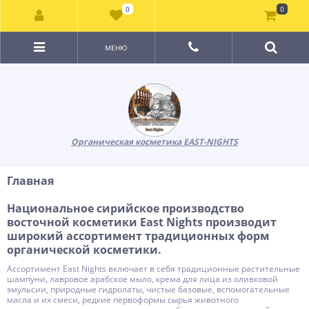
0
0
МЕНЮ
Органическая косметика EAST-NIGHTS
Главная
Национальное сирийское производство
восточной косметики East Nights производит
широкий ассортимент традиционных форм
органической косметики.
Ассортимент East Nights включает в себя традиционные растительные
шампуни, лавровое арабское мыло, крема для лица из оливковой
эмульсии, природные гидролаты, чистые базовые, вспомогательные
масла и их смеси, редкие первоформы сырья животного