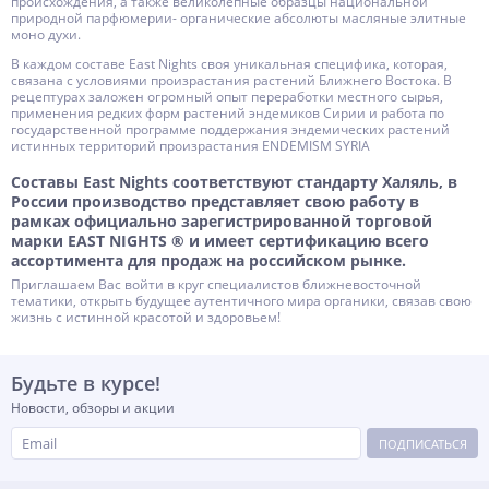
происхождения, а также великолепные образцы национальной
природной парфюмерии- органические абсолюты масляные элитные
моно духи.
В каждом составе East Nights своя уникальная специфика, которая,
связана с условиями произрастания растений Ближнего Востока. В
рецептурах заложен огромный опыт переработки местного сырья,
применения редких форм растений эндемиков Сирии и работа по
государственной программе поддержания эндемических растений
истинных территорий произрастания ENDEMISM SYRIA
Составы East Nights соответствуют стандарту Халяль, в
России производство представляет свою работу в
рамках официально зарегистрированной торговой
марки EAST NIGHTS ® и имеет сертификацию всего
ассортимента для продаж на российском рынке.
Приглашаем Вас войти в круг специалистов ближневосточной
тематики, открыть будущее аутентичного мира органики, связав свою
жизнь с истинной красотой и здоровьем!
Будьте в курсе!
Новости, обзоры и акции
ПОДПИСАТЬСЯ