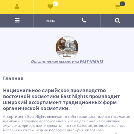
0
0
МЕНЮ
Органическая косметика EAST-NIGHTS
Главная
Национальное сирийское производство
восточной косметики East Nights производит
широкий ассортимент традиционных форм
органической косметики.
Ассортимент East Nights включает в себя традиционные растительные
шампуни, лавровое арабское мыло, крема для лица из оливковой
эмульсии, природные гидролаты, чистые базовые, вспомогательные
масла и их смеси, редкие первоформы сырья животного