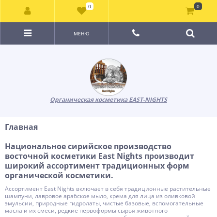
0
0
МЕНЮ
Органическая косметика EAST-NIGHTS
Главная
Национальное сирийское производство
восточной косметики East Nights производит
широкий ассортимент традиционных форм
органической косметики.
Ассортимент East Nights включает в себя традиционные растительные
шампуни, лавровое арабское мыло, крема для лица из оливковой
эмульсии, природные гидролаты, чистые базовые, вспомогательные
масла и их смеси, редкие первоформы сырья животного