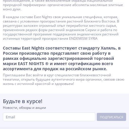
происхождения, а также великолепные образцы национальной
природной парфюмерии- органические абсолюты масляные элитные
моно духи.
В каждом составе East Nights своя уникальная специфика, которая,
связана с условиями произрастания растений Ближнего Востока. В
рецептурах заложен огромный опыт переработки местного сырья,
применения редких форм растений эндемиков Сирии и работа по
государственной программе поддержания эндемических растений
истинных территорий произрастания ENDEMISM SYRIA
Составы East Nights соответствуют стандарту Халяль, в
России производство представляет свою работу в
рамках официально зарегистрированной торговой
марки EAST NIGHTS ® и имеет сертификацию всего
ассортимента для продаж на российском рынке.
Приглашаем Вас войти в круг специалистов ближневосточной
тематики, открыть будущее аутентичного мира органики, связав свою
жизнь с истинной красотой и здоровьем!
Будьте в курсе!
Новости, обзоры и акции
ПОДПИСАТЬСЯ