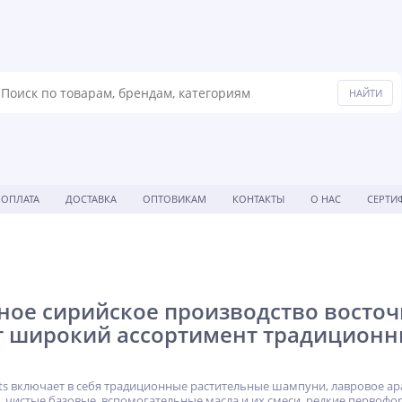
ОПЛАТА
ДОСТАВКА
ОПТОВИКАМ
КОНТАКТЫ
О НАС
СЕРТИ
ое сирийское производство восточн
т широкий ассортимент традиционн
hts включает в себя традиционные растительные шампуни, лавровое ар
 чистые базовые, вспомогательные масла и их смеси, редкие первоф