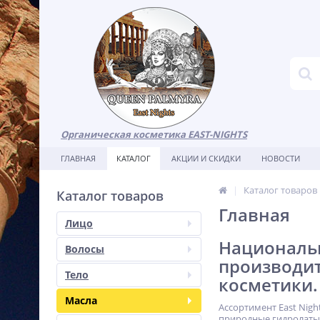
Органическая косметика EAST-NIGHTS
ГЛАВНАЯ
КАТАЛОГ
АКЦИИ И СКИДКИ
НОВОСТИ
Каталог товаров
Каталог товаров
Главная
Лицо
Национальн
Волосы
производи
Тело
косметики.
Масла
Ассортимент East Nig
природные гидролаты,