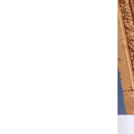
Ольга Коурова
Ольга Коурова
Приобрела крем для
Хочу оставить отзыв
тела рубиновый
об этом креме.
aфродизиак "Afrodesia" и
рубиновый афродизиак
о
была очень впечетлена.
"Афродезия"
...
...