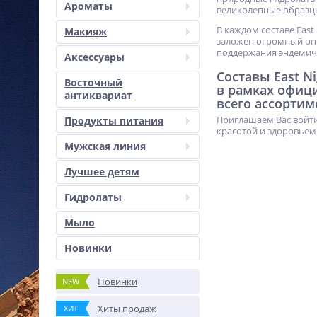
Ароматы
великолепные образц
В каждом составе East
Макияж
заложен огромный опы
поддержания эндемич
Аксессуары
Составы East N
Восточный
в рамках офиц
антиквариат
всего ассортим
Приглашаем Вас войти
Продукты питания
красотой и здоровьем
Мужская линия
Лучшее детям
Гидролаты
Мыло
Новинки
Новинки
NEW
Хиты продаж
ХИТ