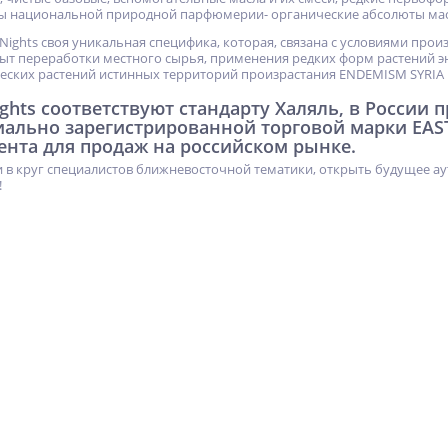
ы национальной природной парфюмерии- органические абсолюты мас
 Nights своя уникальная специфика, которая, связана с условиями про
т переработки местного сырья, применения редких форм растений э
еских растений истинных территорий произрастания ENDEMISM SYRIA
ights соответствуют стандарту Халяль, в России
иально зарегистрированной торговой марки EAS
ента для продаж на российском рынке.
 в круг специалистов ближневосточной тематики, открыть будущее ау
!