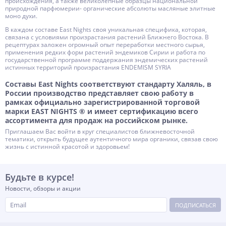
происхождения, а также великолепные образцы национальной
природной парфюмерии- органические абсолюты масляные элитные
моно духи.
В каждом составе East Nights своя уникальная специфика, которая,
связана с условиями произрастания растений Ближнего Востока. В
рецептурах заложен огромный опыт переработки местного сырья,
применения редких форм растений эндемиков Сирии и работа по
государственной программе поддержания эндемических растений
истинных территорий произрастания ENDEMISM SYRIA
Составы East Nights соответствуют стандарту Халяль, в
России производство представляет свою работу в
рамках официально зарегистрированной торговой
марки EAST NIGHTS ® и имеет сертификацию всего
ассортимента для продаж на российском рынке.
Приглашаем Вас войти в круг специалистов ближневосточной
тематики, открыть будущее аутентичного мира органики, связав свою
жизнь с истинной красотой и здоровьем!
Будьте в курсе!
Новости, обзоры и акции
ПОДПИСАТЬСЯ