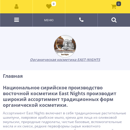
0
0
МЕНЮ
Органическая косметика EAST-NIGHTS
Главная
Национальное сирийское производство
восточной косметики East Nights производит
широкий ассортимент традиционных форм
органической косметики.
Ассортимент East Nights включает в себя традиционные растительные
шампуни, лавровое арабское мыло, крема для лица из оливковой
эмульсии, природные гидролаты, чистые базовые, вспомогательные
масла и их смеси, редкие первоформы сырья животного