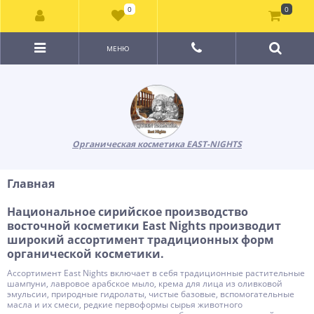
0
0
МЕНЮ
Органическая косметика EAST-NIGHTS
Главная
Национальное сирийское производство
восточной косметики East Nights производит
широкий ассортимент традиционных форм
органической косметики.
Ассортимент East Nights включает в себя традиционные растительные
шампуни, лавровое арабское мыло, крема для лица из оливковой
эмульсии, природные гидролаты, чистые базовые, вспомогательные
масла и их смеси, редкие первоформы сырья животного