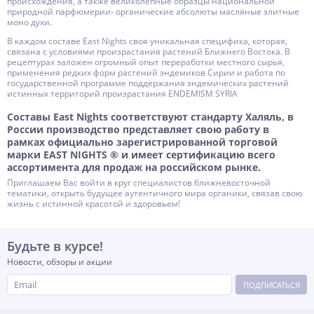
происхождения, а также великолепные образцы национальной
природной парфюмерии- органические абсолюты масляные элитные
моно духи.
В каждом составе East Nights своя уникальная специфика, которая,
связана с условиями произрастания растений Ближнего Востока. В
рецептурах заложен огромный опыт переработки местного сырья,
применения редких форм растений эндемиков Сирии и работа по
государственной программе поддержания эндемических растений
истинных территорий произрастания ENDEMISM SYRIA
Составы East Nights соответствуют стандарту Халяль, в
России производство представляет свою работу в
рамках официально зарегистрированной торговой
марки EAST NIGHTS ® и имеет сертификацию всего
ассортимента для продаж на российском рынке.
Приглашаем Вас войти в круг специалистов ближневосточной
тематики, открыть будущее аутентичного мира органики, связав свою
жизнь с истинной красотой и здоровьем!
Будьте в курсе!
Новости, обзоры и акции
ПОДПИСАТЬСЯ