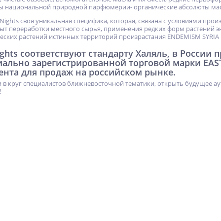
ы национальной природной парфюмерии- органические абсолюты мас
 Nights своя уникальная специфика, которая, связана с условиями про
т переработки местного сырья, применения редких форм растений э
еских растений истинных территорий произрастания ENDEMISM SYRIA
ights соответствуют стандарту Халяль, в России
иально зарегистрированной торговой марки EAS
ента для продаж на российском рынке.
 в круг специалистов ближневосточной тематики, открыть будущее ау
!