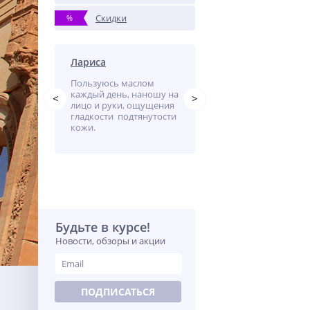
Скидки
%
ережник
Лариса
Лариса
Пользуюсь маслом
Моя кожа проблемная
ем-
каждый день, наношу на
сухая, часто бывают
<
>
стала
лицо и руки, ощущения
высыпания в области
спалений.
гладкости подтянутости
подбородка, лба.
 а теперь
кожи.
Использую крем
от крем.
каждый день, вечером
запах не очень ...
Будьте в курсе!
Новости, обзоры и акции
ПОДПИСАТЬСЯ