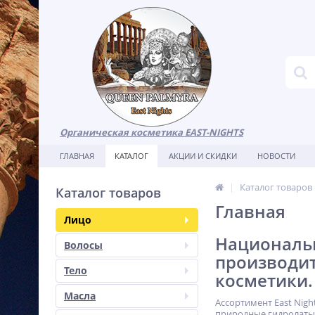
Органическая косметика EAST-NIGHTS
ГЛАВНАЯ
КАТАЛОГ
АКЦИИ И СКИДКИ
НОВОСТИ
Каталог товаров
Каталог товаров
Главная
Лицо
Национальн
Волосы
производи
Тело
косметики.
Масла
Ассортимент East Nig
природные гидролаты,