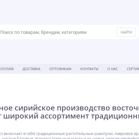
ОПЛАТА
ДОСТАВКА
ОПТОВИКАМ
КОНТАКТЫ
О НАС
СЕРТИ
ое сирийское производство восточн
т широкий ассортимент традиционн
hts включает в себя традиционные растительные шампуни, лавровое ар
 чистые базовые, вспомогательные масла и их смеси, редкие первоф