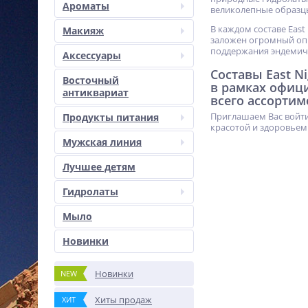
Ароматы
великолепные образц
В каждом составе East
Макияж
заложен огромный опы
поддержания эндемич
Аксессуары
Составы East N
Восточный
в рамках офиц
антиквариат
всего ассортим
Приглашаем Вас войти
Продукты питания
красотой и здоровьем
Мужская линия
Лучшее детям
Гидролаты
Мыло
Новинки
Новинки
NEW
Хиты продаж
ХИТ