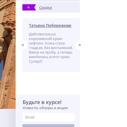
Скидки
%
Татьяна Побережник
Лариса
,
Действительно
Пользуюсь маслом
ен
королевский крем-
каждый день, наношу 
лифтинг. Кожа стала
лицо и руки, ощущени
<
>
гладкая, без воспалений.
гладкости подтянутос
Взяла на пробу, а теперь
кожи.
влюбилась в этот крем.
Супер!!!
Будьте в курсе!
Новости, обзоры и акции