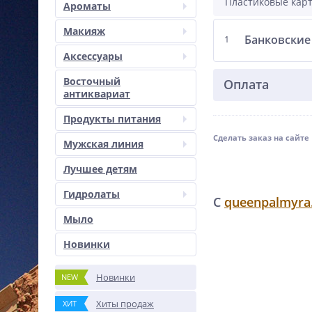
Пластиковые кар
Ароматы
Макияж
Банковские
1
Аксессуары
Восточный
Оплата
антиквариат
Продукты питания
Сделать заказ на сайте
Мужская линия
Лучшее детям
Гидролаты
С
queenpalmyra
Мыло
Новинки
Новинки
NEW
Хиты продаж
ХИТ