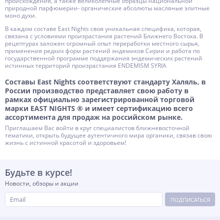
происхождения, а также великолепные образцы национальной
природной парфюмерии- органические абсолюты масляные элитные
моно духи.
В каждом составе East Nights своя уникальная специфика, которая,
связана с условиями произрастания растений Ближнего Востока. В
рецептурах заложен огромный опыт переработки местного сырья,
применения редких форм растений эндемиков Сирии и работа по
государственной программе поддержания эндемических растений
истинных территорий произрастания ENDEMISM SYRIA
Составы East Nights соответствуют стандарту Халяль, в
России производство представляет свою работу в
рамках официально зарегистрированной торговой
марки EAST NIGHTS ® и имеет сертификацию всего
ассортимента для продаж на российском рынке.
Приглашаем Вас войти в круг специалистов ближневосточной
тематики, открыть будущее аутентичного мира органики, связав свою
жизнь с истинной красотой и здоровьем!
Будьте в курсе!
Новости, обзоры и акции
ПОДПИСАТЬСЯ