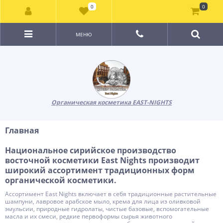
0
0
МЕНЮ
Органическая косметика EAST-NIGHTS
Главная
Национальное сирийское производство
восточной косметики East Nights производит
широкий ассортимент традиционных форм
органической косметики.
Ассортимент East Nights включает в себя традиционные растительные
шампуни, лавровое арабское мыло, крема для лица из оливковой
эмульсии, природные гидролаты, чистые базовые, вспомогательные
масла и их смеси, редкие первоформы сырья животного