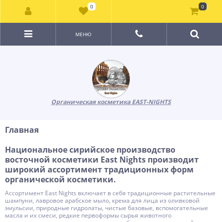
0
0
МЕНЮ
Органическая косметика EAST-NIGHTS
Главная
Национальное сирийское производство
восточной косметики East Nights производит
широкий ассортимент традиционных форм
органической косметики.
Ассортимент East Nights включает в себя традиционные растительные
шампуни, лавровое арабское мыло, крема для лица из оливковой
эмульсии, природные гидролаты, чистые базовые, вспомогательные
масла и их смеси, редкие первоформы сырья животного