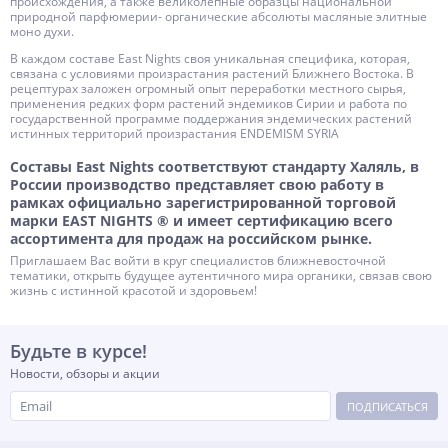
происхождения, а также великолепные образцы национальной
природной парфюмерии- органические абсолюты масляные элитные
моно духи.
В каждом составе East Nights своя уникальная специфика, которая,
связана с условиями произрастания растений Ближнего Востока. В
рецептурах заложен огромный опыт переработки местного сырья,
применения редких форм растений эндемиков Сирии и работа по
государственной программе поддержания эндемических растений
истинных территорий произрастания ENDEMISM SYRIA
Составы East Nights соответствуют стандарту Халяль, в
России производство представляет свою работу в
рамках официально зарегистрированной торговой
марки EAST NIGHTS ® и имеет сертификацию всего
ассортимента для продаж на российском рынке.
Приглашаем Вас войти в круг специалистов ближневосточной
тематики, открыть будущее аутентичного мира органики, связав свою
жизнь с истинной красотой и здоровьем!
Будьте в курсе!
Новости, обзоры и акции
ПОДПИСАТЬСЯ