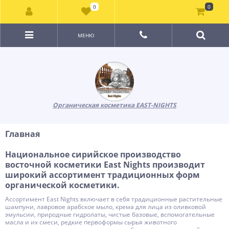
0
0
МЕНЮ
Органическая косметика EAST-NIGHTS
Главная
Национальное сирийское производство
восточной косметики East Nights производит
широкий ассортимент традиционных форм
органической косметики.
Ассортимент East Nights включает в себя традиционные растительные
шампуни, лавровое арабское мыло, крема для лица из оливковой
эмульсии, природные гидролаты, чистые базовые, вспомогательные
масла и их смеси, редкие первоформы сырья животного