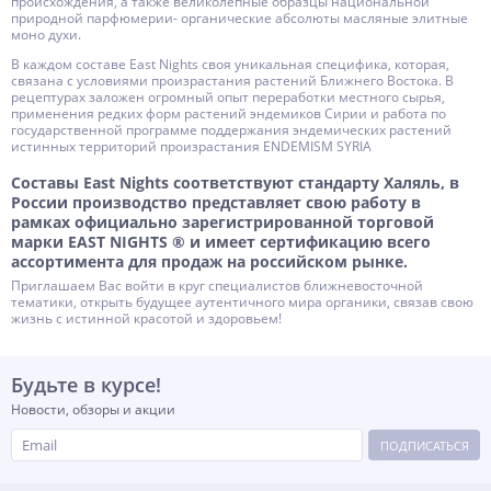
происхождения, а также великолепные образцы национальной
природной парфюмерии- органические абсолюты масляные элитные
моно духи.
В каждом составе East Nights своя уникальная специфика, которая,
связана с условиями произрастания растений Ближнего Востока. В
рецептурах заложен огромный опыт переработки местного сырья,
применения редких форм растений эндемиков Сирии и работа по
государственной программе поддержания эндемических растений
истинных территорий произрастания ENDEMISM SYRIA
Составы East Nights соответствуют стандарту Халяль, в
России производство представляет свою работу в
рамках официально зарегистрированной торговой
марки EAST NIGHTS ® и имеет сертификацию всего
ассортимента для продаж на российском рынке.
Приглашаем Вас войти в круг специалистов ближневосточной
тематики, открыть будущее аутентичного мира органики, связав свою
жизнь с истинной красотой и здоровьем!
Будьте в курсе!
Новости, обзоры и акции
ПОДПИСАТЬСЯ