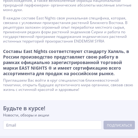
происхождения, а также великолепные образцы национальной
природной парфюмерии- органические абсолюты масляные элитные
моно духи.
В каждом составе East Nights своя уникальная специфика, которая,
связана с условиями произрастания растений Ближнего Востока. В
рецептурах заложен огромный опыт переработки местного сырья,
применения редких форм растений эндемиков Сирии и работа по
государственной программе поддержания эндемических растений
истинных территорий произрастания ENDEMISM SYRIA
Составы East Nights соответствуют стандарту Халяль, в
России производство представляет свою работу в
рамках официально зарегистрированной торговой
марки EAST NIGHTS ® и имеет сертификацию всего
ассортимента для продаж на российском рынке.
Приглашаем Вас войти в круг специалистов ближневосточной
тематики, открыть будущее аутентичного мира органики, связав свою
жизнь с истинной красотой и здоровьем!
Будьте в курсе!
Новости, обзоры и акции
ПОДПИСАТЬСЯ