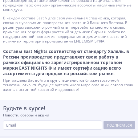
происхождения, а также великолепные образцы национальной
природной парфюмерии- органические абсолюты масляные элитные
моно духи.
В каждом составе East Nights своя уникальная специфика, которая,
связана с условиями произрастания растений Ближнего Востока. В
рецептурах заложен огромный опыт переработки местного сырья,
применения редких форм растений эндемиков Сирии и работа по
государственной программе поддержания эндемических растений
истинных территорий произрастания ENDEMISM SYRIA
Составы East Nights соответствуют стандарту Халяль, в
России производство представляет свою работу в
рамках официально зарегистрированной торговой
марки EAST NIGHTS ® и имеет сертификацию всего
ассортимента для продаж на российском рынке.
Приглашаем Вас войти в круг специалистов ближневосточной
тематики, открыть будущее аутентичного мира органики, связав свою
жизнь с истинной красотой и здоровьем!
Будьте в курсе!
Новости, обзоры и акции
ПОДПИСАТЬСЯ