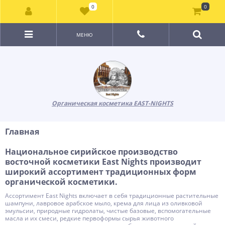
0
0
МЕНЮ
Органическая косметика EAST-NIGHTS
Главная
Национальное сирийское производство
восточной косметики East Nights производит
широкий ассортимент традиционных форм
органической косметики.
Ассортимент East Nights включает в себя традиционные растительные
шампуни, лавровое арабское мыло, крема для лица из оливковой
эмульсии, природные гидролаты, чистые базовые, вспомогательные
масла и их смеси, редкие первоформы сырья животного