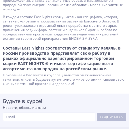
происхождения, а также великолепные образцы национальной
природной парфюмерии- органические абсолюты масляные элитные
моно духи.
В каждом составе East Nights своя уникальная специфика, которая,
связана с условиями произрастания растений Ближнего Востока. В
рецептурах заложен огромный опыт переработки местного сырья,
применения редких форм растений эндемиков Сирии и работа по
государственной программе поддержания эндемических растений
истинных территорий произрастания ENDEMISM SYRIA
Составы East Nights соответствуют стандарту Халяль, в
России производство представляет свою работу в
рамках официально зарегистрированной торговой
марки EAST NIGHTS ® и имеет сертификацию всего
ассортимента для продаж на российском рынке.
Приглашаем Вас войти в круг специалистов ближневосточной
тематики, открыть будущее аутентичного мира органики, связав свою
жизнь с истинной красотой и здоровьем!
Будьте в курсе!
Новости, обзоры и акции
ПОДПИСАТЬСЯ