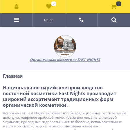
0
0
МЕНЮ
Органическая косметика EAST-NIGHTS
Главная
Национальное сирийское производство
восточной косметики East Nights производит
широкий ассортимент традиционных форм
органической косметики.
Ассортимент East Nights включает в себя традиционные растительные
шампуни, лавровое арабское мыло, крема для лица из оливковой
эмульсии, природные гидролаты, чистые базовые, вспомогательные
масла и их смеси, редкие первоформы сырья животного