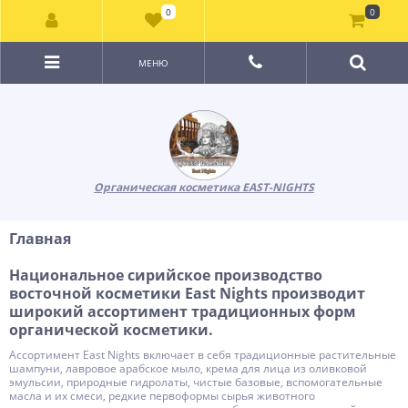
0
0
МЕНЮ
Органическая косметика EAST-NIGHTS
Главная
Национальное сирийское производство
восточной косметики East Nights производит
широкий ассортимент традиционных форм
органической косметики.
Ассортимент East Nights включает в себя традиционные растительные
шампуни, лавровое арабское мыло, крема для лица из оливковой
эмульсии, природные гидролаты, чистые базовые, вспомогательные
масла и их смеси, редкие первоформы сырья животного