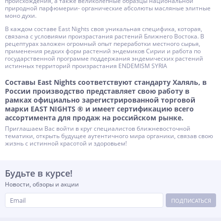
происхождения, а также великолепные образцы национальной
природной парфюмерии- органические абсолюты масляные элитные
моно духи.
В каждом составе East Nights своя уникальная специфика, которая,
связана с условиями произрастания растений Ближнего Востока. В
рецептурах заложен огромный опыт переработки местного сырья,
применения редких форм растений эндемиков Сирии и работа по
государственной программе поддержания эндемических растений
истинных территорий произрастания ENDEMISM SYRIA
Составы East Nights соответствуют стандарту Халяль, в
России производство представляет свою работу в
рамках официально зарегистрированной торговой
марки EAST NIGHTS ® и имеет сертификацию всего
ассортимента для продаж на российском рынке.
Приглашаем Вас войти в круг специалистов ближневосточной
тематики, открыть будущее аутентичного мира органики, связав свою
жизнь с истинной красотой и здоровьем!
Будьте в курсе!
Новости, обзоры и акции
ПОДПИСАТЬСЯ