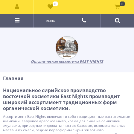
0
0
МЕНЮ
Органическая косметика EAST-NIGHTS
Главная
Национальное сирийское производство
восточной косметики East Nights производит
широкий ассортимент традиционных форм
органической косметики.
Ассортимент East Nights включает в себя традиционные растительные
шампуни, лавровое арабское мыло, крема для лица из оливковой
эмульсии, природные гидролаты, чистые базовые, вспомогательные
масла и их смеси, редкие первоформы сырья животного