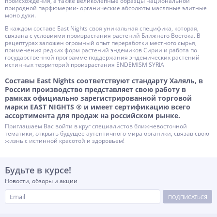
происхождения, а также великолепные образцы национальной
природной парфюмерии- органические абсолюты масляные элитные
моно духи.
В каждом составе East Nights своя уникальная специфика, которая,
связана с условиями произрастания растений Ближнего Востока. В
рецептурах заложен огромный опыт переработки местного сырья,
применения редких форм растений эндемиков Сирии и работа по
государственной программе поддержания эндемических растений
истинных территорий произрастания ENDEMISM SYRIA
Составы East Nights соответствуют стандарту Халяль, в
России производство представляет свою работу в
рамках официально зарегистрированной торговой
марки EAST NIGHTS ® и имеет сертификацию всего
ассортимента для продаж на российском рынке.
Приглашаем Вас войти в круг специалистов ближневосточной
тематики, открыть будущее аутентичного мира органики, связав свою
жизнь с истинной красотой и здоровьем!
Будьте в курсе!
Новости, обзоры и акции
ПОДПИСАТЬСЯ