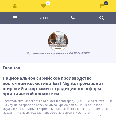
0
0
МЕНЮ
Органическая косметика EAST-NIGHTS
Главная
Национальное сирийское производство
восточной косметики East Nights производит
широкий ассортимент традиционных форм
органической косметики.
Ассортимент East Nights включает в себя традиционные растительные
шампуни, лавровое арабское мыло, крема для лица из оливковой
эмульсии, природные гидролаты, чистые базовые, вспомогательные
масла и их смеси, редкие первоформы сырья животного