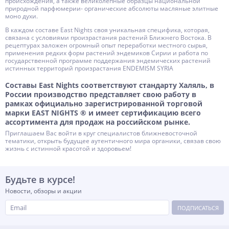
происхождения, а также великолепные образцы национальной
природной парфюмерии- органические абсолюты масляные элитные
моно духи.
В каждом составе East Nights своя уникальная специфика, которая,
связана с условиями произрастания растений Ближнего Востока. В
рецептурах заложен огромный опыт переработки местного сырья,
применения редких форм растений эндемиков Сирии и работа по
государственной программе поддержания эндемических растений
истинных территорий произрастания ENDEMISM SYRIA
Составы East Nights соответствуют стандарту Халяль, в
России производство представляет свою работу в
рамках официально зарегистрированной торговой
марки EAST NIGHTS ® и имеет сертификацию всего
ассортимента для продаж на российском рынке.
Приглашаем Вас войти в круг специалистов ближневосточной
тематики, открыть будущее аутентичного мира органики, связав свою
жизнь с истинной красотой и здоровьем!
Будьте в курсе!
Новости, обзоры и акции
ПОДПИСАТЬСЯ