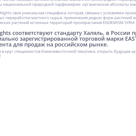
ы национальной природной парфюмерии- органические абсолюты мас
 Nights своя уникальная специфика, которая, связана с условиями про
т переработки местного сырья, применения редких форм растений э
еских растений истинных территорий произрастания ENDEMISM SYRIA
ights соответствуют стандарту Халяль, в России
иально зарегистрированной торговой марки EAS
ента для продаж на российском рынке.
 в круг специалистов ближневосточной тематики, открыть будущее ау
!