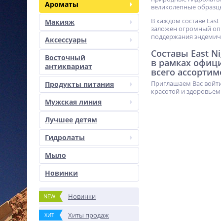
Ароматы
великолепные образц
В каждом составе East
Макияж
заложен огромный опы
поддержания эндемич
Аксессуары
Составы East N
Восточный
в рамках офиц
антиквариат
всего ассортим
Приглашаем Вас войти
Продукты питания
красотой и здоровьем
Мужская линия
Лучшее детям
Гидролаты
Мыло
Новинки
Новинки
NEW
Хиты продаж
ХИТ