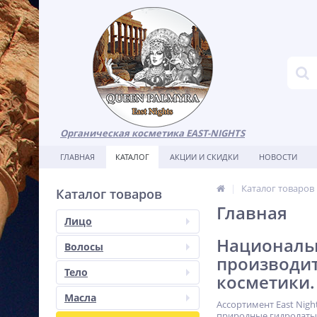
Органическая косметика EAST-NIGHTS
ГЛАВНАЯ
КАТАЛОГ
АКЦИИ И СКИДКИ
НОВОСТИ
Каталог товаров
Каталог товаров
Главная
Лицо
Национальн
Волосы
производи
Тело
косметики.
Масла
Ассортимент East Nig
природные гидролаты,