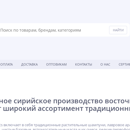
ОПЛАТА
ДОСТАВКА
ОПТОВИКАМ
КОНТАКТЫ
О НАС
СЕРТИ
ое сирийское производство восточн
т широкий ассортимент традиционн
hts включает в себя традиционные растительные шампуни, лавровое ар
 чистые базовые, вспомогательные масла и их смеси, редкие первоф