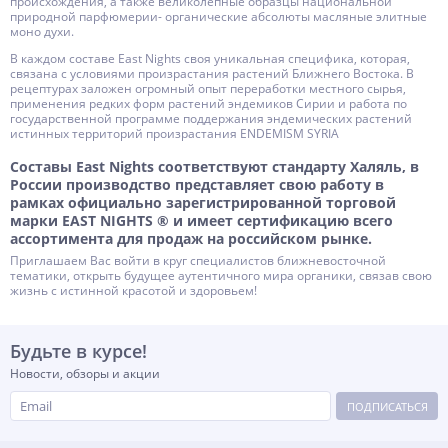
происхождения, а также великолепные образцы национальной
природной парфюмерии- органические абсолюты масляные элитные
моно духи.
В каждом составе East Nights своя уникальная специфика, которая,
связана с условиями произрастания растений Ближнего Востока. В
рецептурах заложен огромный опыт переработки местного сырья,
применения редких форм растений эндемиков Сирии и работа по
государственной программе поддержания эндемических растений
истинных территорий произрастания ENDEMISM SYRIA
Составы East Nights соответствуют стандарту Халяль, в
России производство представляет свою работу в
рамках официально зарегистрированной торговой
марки EAST NIGHTS ® и имеет сертификацию всего
ассортимента для продаж на российском рынке.
Приглашаем Вас войти в круг специалистов ближневосточной
тематики, открыть будущее аутентичного мира органики, связав свою
жизнь с истинной красотой и здоровьем!
Будьте в курсе!
Новости, обзоры и акции
ПОДПИСАТЬСЯ