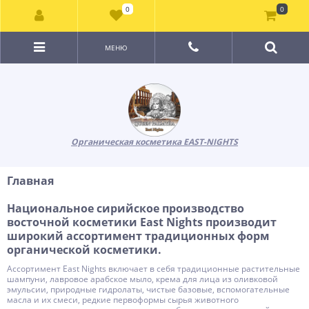
0
0
МЕНЮ
Органическая косметика EAST-NIGHTS
Главная
Национальное сирийское производство
восточной косметики East Nights производит
широкий ассортимент традиционных форм
органической косметики.
Ассортимент East Nights включает в себя традиционные растительные
шампуни, лавровое арабское мыло, крема для лица из оливковой
эмульсии, природные гидролаты, чистые базовые, вспомогательные
масла и их смеси, редкие первоформы сырья животного