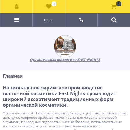
0
0
МЕНЮ
Органическая косметика EAST-NIGHTS
Главная
Национальное сирийское производство
восточной косметики East Nights производит
широкий ассортимент традиционных форм
органической косметики.
Ассортимент East Nights включает в себя традиционные растительные
шампуни, лавровое арабское мыло, крема для лица из оливковой
эмульсии, природные гидролаты, чистые базовые, вспомогательные
масла и их смеси, редкие первоформы сырья животного