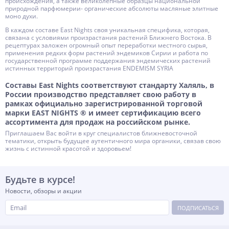
происхождения, а также великолепные образцы национальной
природной парфюмерии- органические абсолюты масляные элитные
моно духи.
В каждом составе East Nights своя уникальная специфика, которая,
связана с условиями произрастания растений Ближнего Востока. В
рецептурах заложен огромный опыт переработки местного сырья,
применения редких форм растений эндемиков Сирии и работа по
государственной программе поддержания эндемических растений
истинных территорий произрастания ENDEMISM SYRIA
Составы East Nights соответствуют стандарту Халяль, в
России производство представляет свою работу в
рамках официально зарегистрированной торговой
марки EAST NIGHTS ® и имеет сертификацию всего
ассортимента для продаж на российском рынке.
Приглашаем Вас войти в круг специалистов ближневосточной
тематики, открыть будущее аутентичного мира органики, связав свою
жизнь с истинной красотой и здоровьем!
Будьте в курсе!
Новости, обзоры и акции
ПОДПИСАТЬСЯ