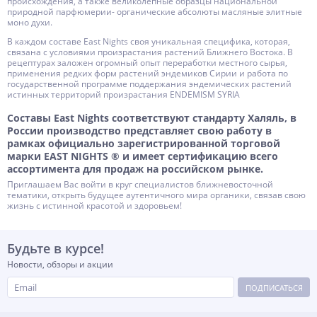
происхождения, а также великолепные образцы национальной
природной парфюмерии- органические абсолюты масляные элитные
моно духи.
В каждом составе East Nights своя уникальная специфика, которая,
связана с условиями произрастания растений Ближнего Востока. В
рецептурах заложен огромный опыт переработки местного сырья,
применения редких форм растений эндемиков Сирии и работа по
государственной программе поддержания эндемических растений
истинных территорий произрастания ENDEMISM SYRIA
Составы East Nights соответствуют стандарту Халяль, в
России производство представляет свою работу в
рамках официально зарегистрированной торговой
марки EAST NIGHTS ® и имеет сертификацию всего
ассортимента для продаж на российском рынке.
Приглашаем Вас войти в круг специалистов ближневосточной
тематики, открыть будущее аутентичного мира органики, связав свою
жизнь с истинной красотой и здоровьем!
Будьте в курсе!
Новости, обзоры и акции
ПОДПИСАТЬСЯ