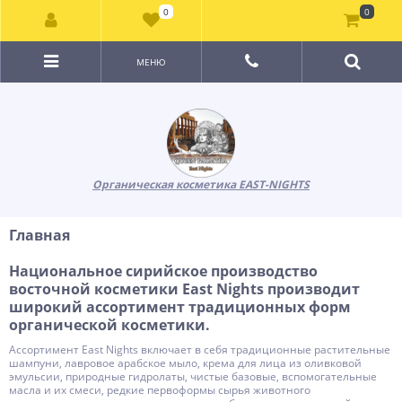
0
0
МЕНЮ
Органическая косметика EAST-NIGHTS
Главная
Национальное сирийское производство
восточной косметики East Nights производит
широкий ассортимент традиционных форм
органической косметики.
Ассортимент East Nights включает в себя традиционные растительные
шампуни, лавровое арабское мыло, крема для лица из оливковой
эмульсии, природные гидролаты, чистые базовые, вспомогательные
масла и их смеси, редкие первоформы сырья животного