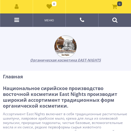
0
0
МЕНЮ
Органическая косметика EAST-NIGHTS
Главная
Национальное сирийское производство
восточной косметики East Nights производит
широкий ассортимент традиционных форм
органической косметики.
Ассортимент East Nights включает в себя традиционные растительные
шампуни, лавровое арабское мыло, крема для лица из оливковой
эмульсии, природные гидролаты, чистые базовые, вспомогательные
масла и их смеси, редкие первоформы сырья животного