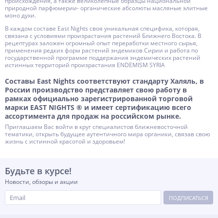
происхождения, а также великолепные образцы национальной
природной парфюмерии- органические абсолюты масляные элитные
моно духи.
В каждом составе East Nights своя уникальная специфика, которая,
связана с условиями произрастания растений Ближнего Востока. В
рецептурах заложен огромный опыт переработки местного сырья,
применения редких форм растений эндемиков Сирии и работа по
государственной программе поддержания эндемических растений
истинных территорий произрастания ENDEMISM SYRIA
Составы East Nights соответствуют стандарту Халяль, в
России производство представляет свою работу в
рамках официально зарегистрированной торговой
марки EAST NIGHTS ® и имеет сертификацию всего
ассортимента для продаж на российском рынке.
Приглашаем Вас войти в круг специалистов ближневосточной
тематики, открыть будущее аутентичного мира органики, связав свою
жизнь с истинной красотой и здоровьем!
Будьте в курсе!
Новости, обзоры и акции
ПОДПИСАТЬСЯ