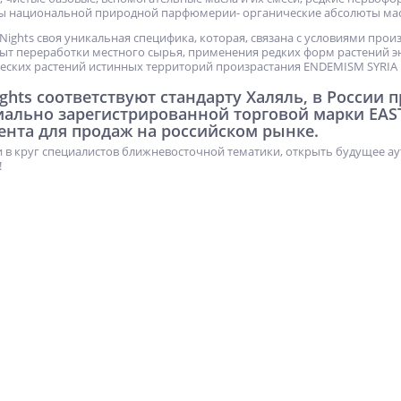
ы национальной природной парфюмерии- органические абсолюты мас
 Nights своя уникальная специфика, которая, связана с условиями про
т переработки местного сырья, применения редких форм растений э
еских растений истинных территорий произрастания ENDEMISM SYRIA
ights соответствуют стандарту Халяль, в России
иально зарегистрированной торговой марки EAS
ента для продаж на российском рынке.
 в круг специалистов ближневосточной тематики, открыть будущее ау
!