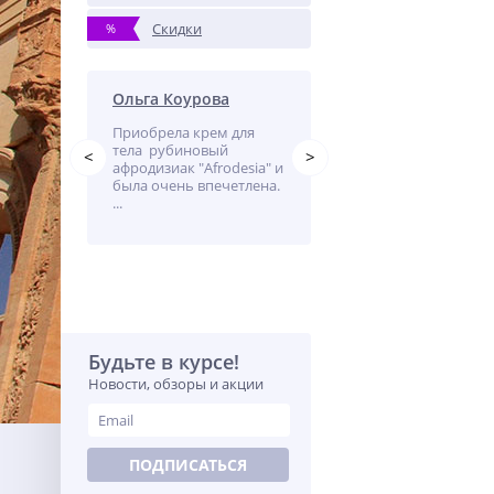
Скидки
%
Ольга Коурова
Ольга Коурова
лемная-
Приобрела крем для
Этот крем просто
ывают
тела рубиновый
находка для меня. От
<
>
ласти
aфродизиак "Afrodesia" и
наших северных
а.
была очень впечетлена.
морозов кожа рук час
м
...
"обветривается" и я
ечером,
решила поробовать
..
исползовать этот ...
Будьте в курсе!
Новости, обзоры и акции
ПОДПИСАТЬСЯ