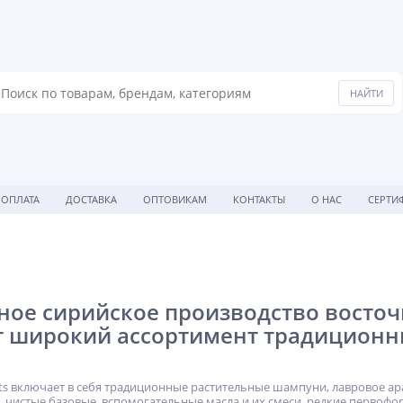
ОПЛАТА
ДОСТАВКА
ОПТОВИКАМ
КОНТАКТЫ
О НАС
СЕРТИ
ое сирийское производство восточн
т широкий ассортимент традиционн
hts включает в себя традиционные растительные шампуни, лавровое ар
 чистые базовые, вспомогательные масла и их смеси, редкие первоф