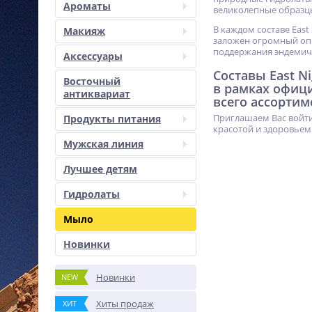
Ароматы
великолепные образц
В каждом составе East
Макияж
заложен огромный опы
поддержания эндемич
Аксессуары
Составы East N
Восточный
в рамках офиц
антиквариат
всего ассортим
Приглашаем Вас войти
Продукты питания
красотой и здоровьем
Мужская линия
Лучшее детям
Гидролаты
Мыло
Новинки
Новинки
NEW
Хиты продаж
ХИТ