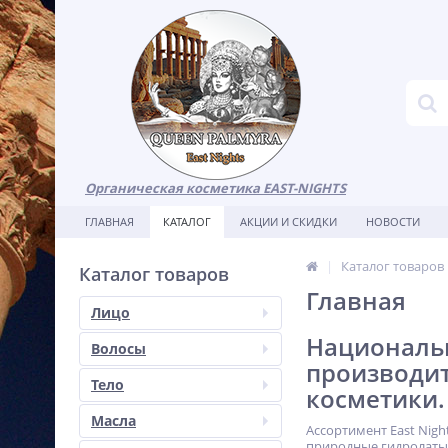
Органическая косметика EAST-NIGHTS
ГЛАВНАЯ
КАТАЛОГ
АКЦИИ И СКИДКИ
НОВОСТИ
Каталог товаров
Каталог товаров
Главная
Лицо
Национальн
Волосы
производи
Тело
косметики.
Масла
Ассортимент East Nig
природные гидролаты,