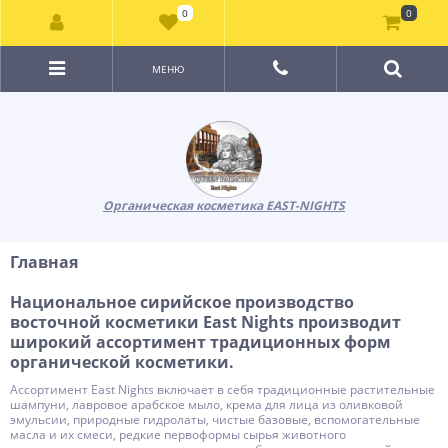
0
0
МЕНЮ
Органическая косметика EAST-NIGHTS
Главная
Национальное сирийское производство
восточной косметики East Nights производит
широкий ассортимент традиционных форм
органической косметики.
Ассортимент East Nights включает в себя традиционные растительные
шампуни, лавровое арабское мыло, крема для лица из оливковой
эмульсии, природные гидролаты, чистые базовые, вспомогательные
масла и их смеси, редкие первоформы сырья животного