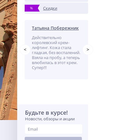
Скидки
%
Татьяна Побережник
Лариса
Действительно
Пользуюсь маслом
королевский крем-
каждый день, наношу н
лифтинг. Кожа стала
лицо и руки, ощущения
<
>
гладкая, без воспалений.
гладкости подтянутости
Взяла на пробу, а теперь
кожи.
влюбилась в этот крем.
Супер!!!
Будьте в курсе!
Новости, обзоры и акции