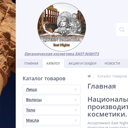
Органическая косметика EAST-NIGHTS
ГЛАВНАЯ
КАТАЛОГ
АКЦИИ И СКИДКИ
НОВОСТИ
Каталог товаров
Каталог товаров
Главная
Лицо
Национальн
Волосы
производи
Тело
косметики.
Масла
Ассортимент East Nig
природные гидролаты,