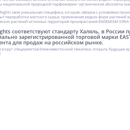
ы национальной природной парфюмерии- органические абсолюты мас
 Nights своя уникальная специфика, которая, связана с условиями про
т переработки местного сырья, применения редких форм растений э
еских растений истинных территорий произрастания ENDEMISM SYRIA
ights соответствуют стандарту Халяль, в России
иально зарегистрированной торговой марки EAS
ента для продаж на российском рынке.
 в круг специалистов ближневосточной тематики, открыть будущее ау
!