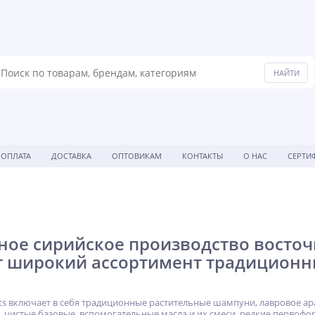
ОПЛАТА
ДОСТАВКА
ОПТОВИКАМ
КОНТАКТЫ
О НАС
СЕРТИ
ое сирийское производство восточн
т широкий ассортимент традиционн
hts включает в себя традиционные растительные шампуни, лавровое ар
 чистые базовые, вспомогательные масла и их смеси, редкие первоф