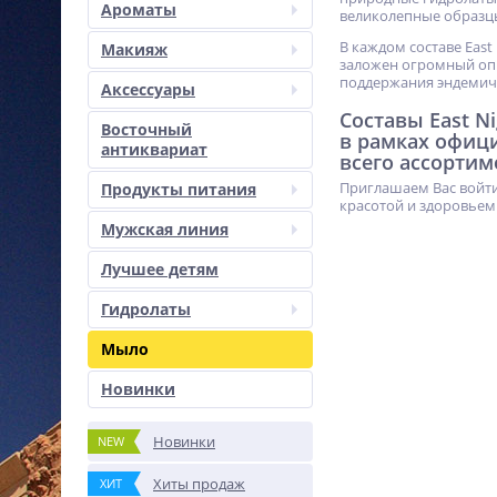
Ароматы
великолепные образц
В каждом составе East
Макияж
заложен огромный опы
поддержания эндемич
Аксессуары
Составы East N
Восточный
в рамках офиц
антиквариат
всего ассортим
Приглашаем Вас войти
Продукты питания
красотой и здоровьем
Мужская линия
Лучшее детям
Гидролаты
Мыло
Новинки
Новинки
NEW
Хиты продаж
ХИТ