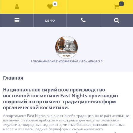
0
0
МЕНЮ
Органическая косметика EAST-NIGHTS
Главная
Национальное сирийское производство
восточной косметики East Nights производит
широкий ассортимент традиционных форм
органической косметики.
Ассортимент East Nights включает в себя традиционные растительные
шампуни, лавровое арабское мыло, крема для лица из оливковой
эмульсии, природные гидролаты, чистые базовые, вспомогательные
масла и их смеси, редкие первоформы сырья животного