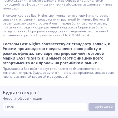
происхождения, а также великолепные образцы национальной
природной парфюмерии- органические абсолюты масляные элитные
моно духи.
В каждом составе East Nights своя уникальная специфика, которая,
связана с условиями произрастания растений Ближнего Востока. В
рецептурах заложен огромный опыт переработки местного сырья,
применения редких форм растений эндемиков Сирии и работа по
государственной программе поддержания эндемических растений
истинных территорий произрастания ENDEMISM SYRIA
Составы East Nights соответствуют стандарту Халяль, в
России производство представляет свою работу в
рамках официально зарегистрированной торговой
марки EAST NIGHTS ® и имеет сертификацию всего
ассортимента для продаж на российском рынке.
Приглашаем Вас войти в круг специалистов ближневосточной
тематики, открыть будущее аутентичного мира органики, связав свою
жизнь с истинной красотой и здоровьем!
Будьте в курсе!
Новости, обзоры и акции
ПОДПИСАТЬСЯ