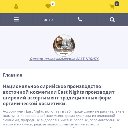
0
0
МЕНЮ
Органическая косметика EAST-NIGHTS
Главная
Национальное сирийское производство
восточной косметики East Nights производит
широкий ассортимент традиционных форм
органической косметики.
Ассортимент East Nights включает в себя традиционные растительные
шампуни, лавровое арабское мыло, крема для лица из оливковой
эмульсии, природные гидролаты, чистые базовые, вспомогательные
масла и их смеси, редкие первоформы сырья животного