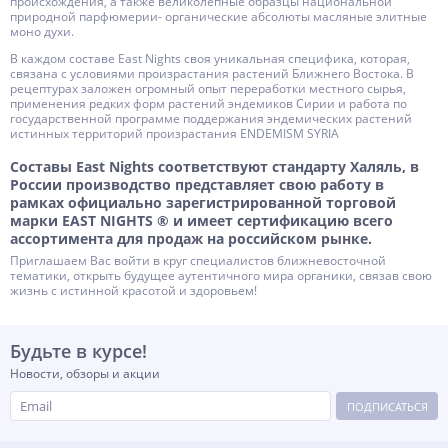
происхождения, а также великолепные образцы национальной
природной парфюмерии- органические абсолюты масляные элитные
моно духи.
В каждом составе East Nights своя уникальная специфика, которая,
связана с условиями произрастания растений Ближнего Востока. В
рецептурах заложен огромный опыт переработки местного сырья,
применения редких форм растений эндемиков Сирии и работа по
государственной программе поддержания эндемических растений
истинных территорий произрастания ENDEMISM SYRIA
Составы East Nights соответствуют стандарту Халяль, в
России производство представляет свою работу в
рамках официально зарегистрированной торговой
марки EAST NIGHTS ® и имеет сертификацию всего
ассортимента для продаж на российском рынке.
Приглашаем Вас войти в круг специалистов ближневосточной
тематики, открыть будущее аутентичного мира органики, связав свою
жизнь с истинной красотой и здоровьем!
Будьте в курсе!
Новости, обзоры и акции
ПОДПИСАТЬСЯ