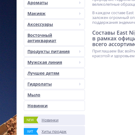
Ароматы
великолепные образц
В каждом составе East
Макияж
заложен огромный опы
поддержания эндемич
Аксессуары
Составы East N
Восточный
в рамках офиц
антиквариат
всего ассортим
Приглашаем Вас войти
Продукты питания
красотой и здоровьем
Мужская линия
Лучшее детям
Гидролаты
Мыло
Новинки
Новинки
NEW
Хиты продаж
ХИТ