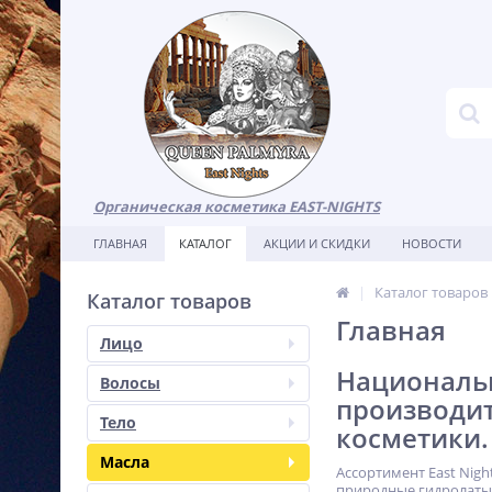
Органическая косметика EAST-NIGHTS
ГЛАВНАЯ
КАТАЛОГ
АКЦИИ И СКИДКИ
НОВОСТИ
Каталог товаров
Каталог товаров
Главная
Лицо
Национальн
Волосы
производи
Тело
косметики.
Масла
Ассортимент East Nig
природные гидролаты,