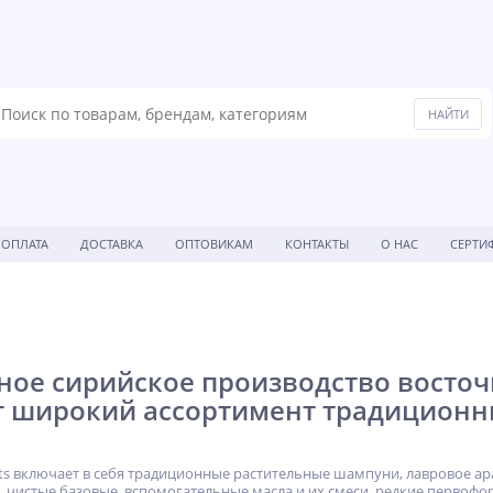
ОПЛАТА
ДОСТАВКА
ОПТОВИКАМ
КОНТАКТЫ
О НАС
СЕРТИ
ое сирийское производство восточн
т широкий ассортимент традиционн
hts включает в себя традиционные растительные шампуни, лавровое ар
 чистые базовые, вспомогательные масла и их смеси, редкие первоф