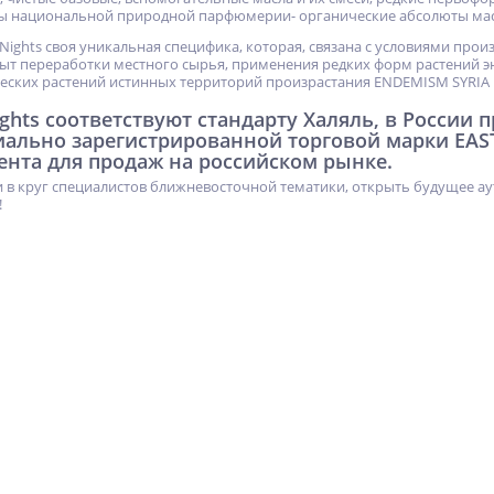
ы национальной природной парфюмерии- органические абсолюты мас
 Nights своя уникальная специфика, которая, связана с условиями про
т переработки местного сырья, применения редких форм растений э
еских растений истинных территорий произрастания ENDEMISM SYRIA
ights соответствуют стандарту Халяль, в России
иально зарегистрированной торговой марки EAS
ента для продаж на российском рынке.
 в круг специалистов ближневосточной тематики, открыть будущее ау
!