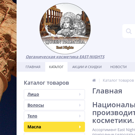
Органическая косметика EAST-NIGHTS
ГЛАВНАЯ
КАТАЛОГ
АКЦИИ И СКИДКИ
НОВОСТИ
Каталог товаров
Каталог товаров
Главная
Лицо
Национальн
Волосы
производи
Тело
косметики.
Масла
Ассортимент East Nig
природные гидролаты,