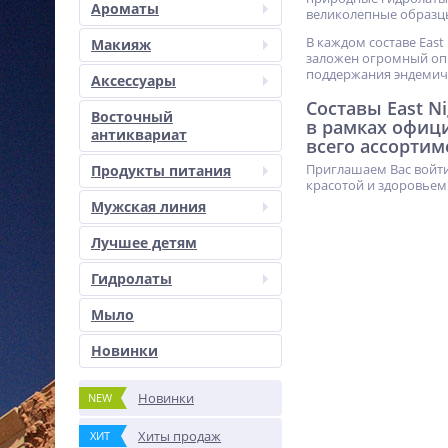
Ароматы
великолепные образц
В каждом составе East
Макияж
заложен огромный опы
поддержания эндемич
Аксессуары
Составы East N
Восточный
в рамках офиц
антиквариат
всего ассортим
Приглашаем Вас войти
Продукты питания
красотой и здоровьем
Мужская линия
Лучшее детям
Гидролаты
Мыло
Новинки
Новинки
NEW
Хиты продаж
ХИТ