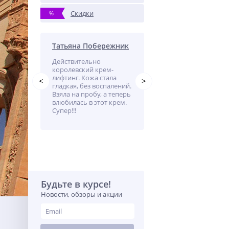
Скидки
%
Татьяна Побережник
Лариса
,
Действительно
Пользуюсь маслом
ен
королевский крем-
каждый день, наношу 
лифтинг. Кожа стала
лицо и руки, ощущени
<
>
гладкая, без воспалений.
гладкости подтянутос
Взяла на пробу, а теперь
кожи.
влюбилась в этот крем.
Супер!!!
Будьте в курсе!
Новости, обзоры и акции