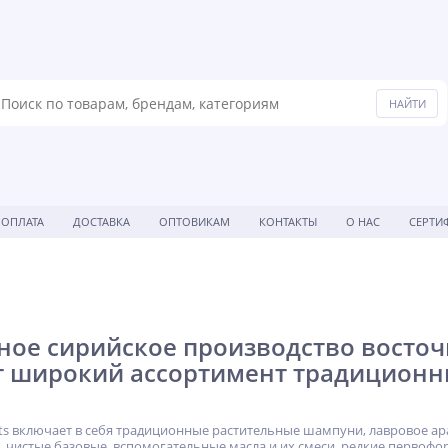
ОПЛАТА
ДОСТАВКА
ОПТОВИКАМ
КОНТАКТЫ
О НАС
СЕРТИ
ое сирийское производство восточн
т широкий ассортимент традиционн
hts включает в себя традиционные растительные шампуни, лавровое ар
 чистые базовые, вспомогательные масла и их смеси, редкие первоф