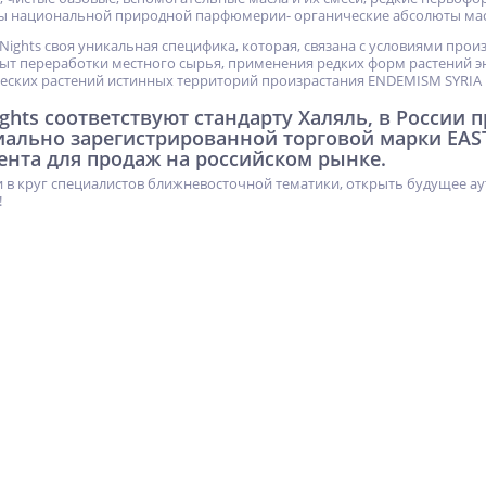
ы национальной природной парфюмерии- органические абсолюты мас
 Nights своя уникальная специфика, которая, связана с условиями про
т переработки местного сырья, применения редких форм растений э
еских растений истинных территорий произрастания ENDEMISM SYRIA
ights соответствуют стандарту Халяль, в России
иально зарегистрированной торговой марки EAS
ента для продаж на российском рынке.
 в круг специалистов ближневосточной тематики, открыть будущее ау
!