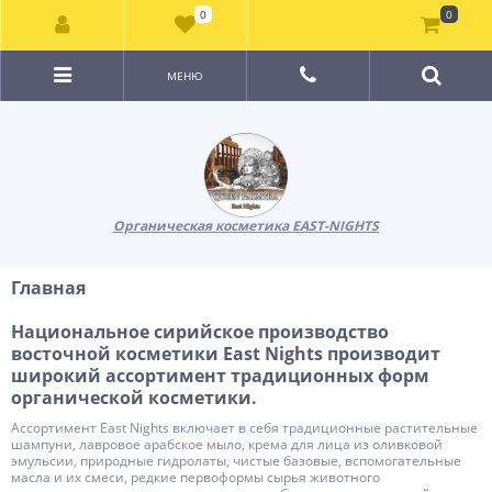
0
0
МЕНЮ
Органическая косметика EAST-NIGHTS
Главная
Национальное сирийское производство
восточной косметики East Nights производит
широкий ассортимент традиционных форм
органической косметики.
Ассортимент East Nights включает в себя традиционные растительные
шампуни, лавровое арабское мыло, крема для лица из оливковой
эмульсии, природные гидролаты, чистые базовые, вспомогательные
масла и их смеси, редкие первоформы сырья животного