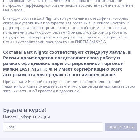
происхождения, а также великолепные образцы национальной
природной парфюмерии- органические абсолюты масляные элитные
моно духи.
В каждом составе East Nights своя уникальная специфика, которая,
связана с условиями произрастания растений Ближнего Востока. В
рецептурах заложен огромный опыт переработки местного сырья,
применения редких форм растений эндемиков Сирии и работа по
государственной программе поддержания эндемических растений
истинных территорий произрастания ENDEMISM SYRIA
Составы East Nights соответствуют стандарту Халяль, в
России производство представляет свою работу в
рамках официально зарегистрированной торговой
марки EAST NIGHTS ® и имеет сертификацию всего
ассортимента для продаж на российском рынке.
Приглашаем Вас войти в круг специалистов ближневосточной
тематики, открыть будущее аутентичного мира органики, связав свою
жизнь с истинной красотой и здоровьем!
Будьте в курсе!
Новости, обзоры и акции
ПОДПИСАТЬСЯ