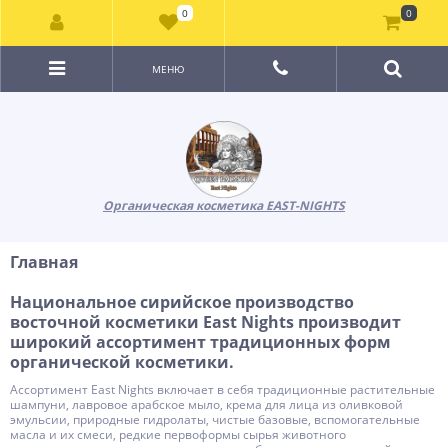
0
0
МЕНЮ
Органическая косметика EAST-NIGHTS
Главная
Национальное сирийское производство
восточной косметики East Nights производит
широкий ассортимент традиционных форм
органической косметики.
Ассортимент East Nights включает в себя традиционные растительные
шампуни, лавровое арабское мыло, крема для лица из оливковой
эмульсии, природные гидролаты, чистые базовые, вспомогательные
масла и их смеси, редкие первоформы сырья животного