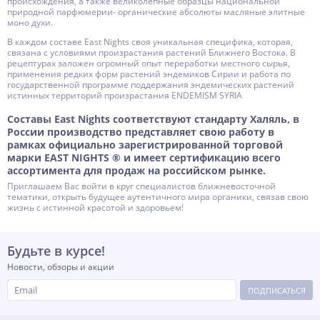
происхождения, а также великолепные образцы национальной
природной парфюмерии- органические абсолюты масляные элитные
моно духи.
В каждом составе East Nights своя уникальная специфика, которая,
связана с условиями произрастания растений Ближнего Востока. В
рецептурах заложен огромный опыт переработки местного сырья,
применения редких форм растений эндемиков Сирии и работа по
государственной программе поддержания эндемических растений
истинных территорий произрастания ENDEMISM SYRIA
Составы East Nights соответствуют стандарту Халяль, в
России производство представляет свою работу в
рамках официально зарегистрированной торговой
марки EAST NIGHTS ® и имеет сертификацию всего
ассортимента для продаж на российском рынке.
Приглашаем Вас войти в круг специалистов ближневосточной
тематики, открыть будущее аутентичного мира органики, связав свою
жизнь с истинной красотой и здоровьем!
Будьте в курсе!
Новости, обзоры и акции
ПОДПИСАТЬСЯ