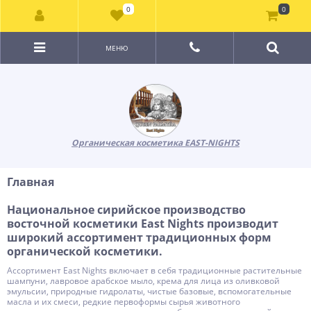
0
0
МЕНЮ
Органическая косметика EAST-NIGHTS
Главная
Национальное сирийское производство
восточной косметики East Nights производит
широкий ассортимент традиционных форм
органической косметики.
Ассортимент East Nights включает в себя традиционные растительные
шампуни, лавровое арабское мыло, крема для лица из оливковой
эмульсии, природные гидролаты, чистые базовые, вспомогательные
масла и их смеси, редкие первоформы сырья животного