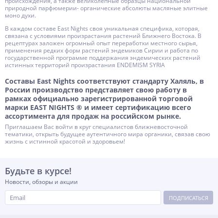
происхождения, а также великолепные образцы национальной
природной парфюмерии- органические абсолюты масляные элитные
моно духи.
В каждом составе East Nights своя уникальная специфика, которая,
связана с условиями произрастания растений Ближнего Востока. В
рецептурах заложен огромный опыт переработки местного сырья,
применения редких форм растений эндемиков Сирии и работа по
государственной программе поддержания эндемических растений
истинных территорий произрастания ENDEMISM SYRIA
Составы East Nights соответствуют стандарту Халяль, в
России производство представляет свою работу в
рамках официально зарегистрированной торговой
марки EAST NIGHTS ® и имеет сертификацию всего
ассортимента для продаж на российском рынке.
Приглашаем Вас войти в круг специалистов ближневосточной
тематики, открыть будущее аутентичного мира органики, связав свою
жизнь с истинной красотой и здоровьем!
Будьте в курсе!
Новости, обзоры и акции
ПОДПИСАТЬСЯ