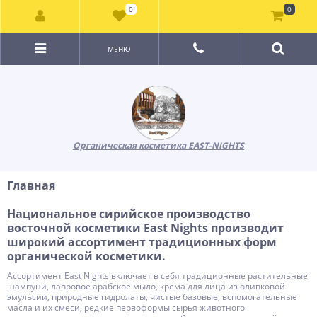
0
0
МЕНЮ
Органическая косметика EAST-NIGHTS
Главная
Национальное сирийское производство
восточной косметики East Nights производит
широкий ассортимент традиционных форм
органической косметики.
Ассортимент East Nights включает в себя традиционные растительные
шампуни, лавровое арабское мыло, крема для лица из оливковой
эмульсии, природные гидролаты, чистые базовые, вспомогательные
масла и их смеси, редкие первоформы сырья животного