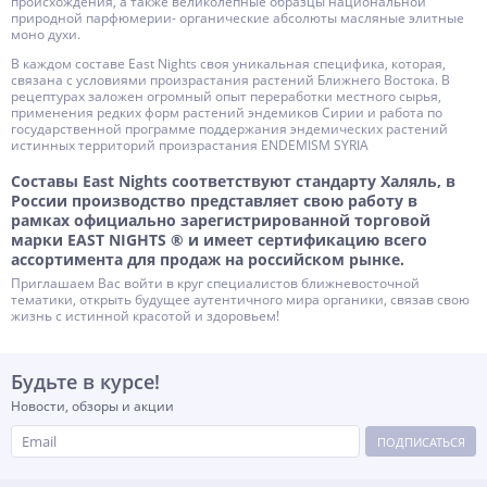
происхождения, а также великолепные образцы национальной
природной парфюмерии- органические абсолюты масляные элитные
моно духи.
В каждом составе East Nights своя уникальная специфика, которая,
связана с условиями произрастания растений Ближнего Востока. В
рецептурах заложен огромный опыт переработки местного сырья,
применения редких форм растений эндемиков Сирии и работа по
государственной программе поддержания эндемических растений
истинных территорий произрастания ENDEMISM SYRIA
Составы East Nights соответствуют стандарту Халяль, в
России производство представляет свою работу в
рамках официально зарегистрированной торговой
марки EAST NIGHTS ® и имеет сертификацию всего
ассортимента для продаж на российском рынке.
Приглашаем Вас войти в круг специалистов ближневосточной
тематики, открыть будущее аутентичного мира органики, связав свою
жизнь с истинной красотой и здоровьем!
Будьте в курсе!
Новости, обзоры и акции
ПОДПИСАТЬСЯ