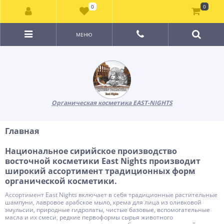
0
0
МЕНЮ
Органическая косметика EAST-NIGHTS
Главная
Национальное сирийское производство
восточной косметики East Nights производит
широкий ассортимент традиционных форм
органической косметики.
Ассортимент East Nights включает в себя традиционные растительные
шампуни, лавровое арабское мыло, крема для лица из оливковой
эмульсии, природные гидролаты, чистые базовые, вспомогательные
масла и их смеси, редкие первоформы сырья животного