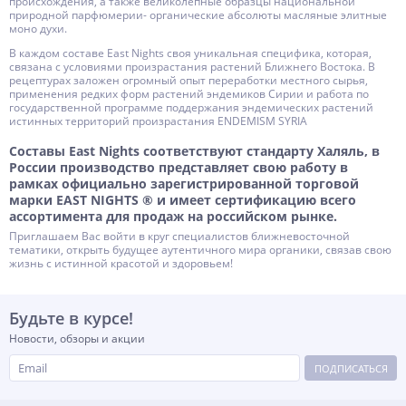
происхождения, а также великолепные образцы национальной
природной парфюмерии- органические абсолюты масляные элитные
моно духи.
В каждом составе East Nights своя уникальная специфика, которая,
связана с условиями произрастания растений Ближнего Востока. В
рецептурах заложен огромный опыт переработки местного сырья,
применения редких форм растений эндемиков Сирии и работа по
государственной программе поддержания эндемических растений
истинных территорий произрастания ENDEMISM SYRIA
Составы East Nights соответствуют стандарту Халяль, в
России производство представляет свою работу в
рамках официально зарегистрированной торговой
марки EAST NIGHTS ® и имеет сертификацию всего
ассортимента для продаж на российском рынке.
Приглашаем Вас войти в круг специалистов ближневосточной
тематики, открыть будущее аутентичного мира органики, связав свою
жизнь с истинной красотой и здоровьем!
Будьте в курсе!
Новости, обзоры и акции
ПОДПИСАТЬСЯ