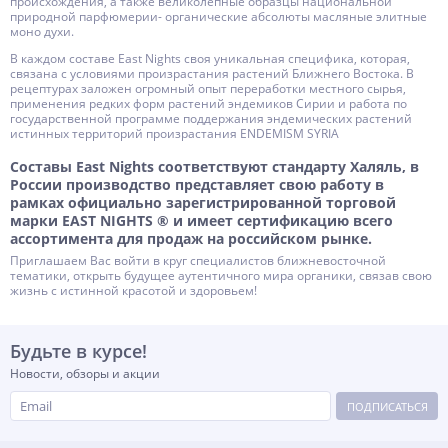
происхождения, а также великолепные образцы национальной
природной парфюмерии- органические абсолюты масляные элитные
моно духи.
В каждом составе East Nights своя уникальная специфика, которая,
связана с условиями произрастания растений Ближнего Востока. В
рецептурах заложен огромный опыт переработки местного сырья,
применения редких форм растений эндемиков Сирии и работа по
государственной программе поддержания эндемических растений
истинных территорий произрастания ENDEMISM SYRIA
Составы East Nights соответствуют стандарту Халяль, в
России производство представляет свою работу в
рамках официально зарегистрированной торговой
марки EAST NIGHTS ® и имеет сертификацию всего
ассортимента для продаж на российском рынке.
Приглашаем Вас войти в круг специалистов ближневосточной
тематики, открыть будущее аутентичного мира органики, связав свою
жизнь с истинной красотой и здоровьем!
Будьте в курсе!
Новости, обзоры и акции
ПОДПИСАТЬСЯ