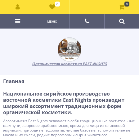
0
0
МЕНЮ
Органическая косметика EAST-NIGHTS
Главная
Национальное сирийское производство
восточной косметики East Nights производит
широкий ассортимент традиционных форм
органической косметики.
Ассортимент East Nights включает в себя традиционные растительные
шампуни, лавровое арабское мыло, крема для лица из оливковой
эмульсии, природные гидролаты, чистые базовые, вспомогательные
масла и их смеси, редкие первоформы сырья животного