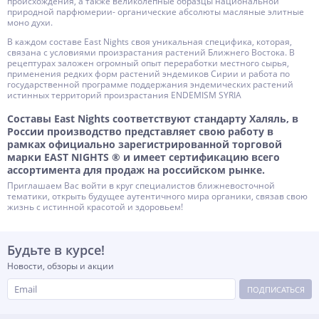
происхождения, а также великолепные образцы национальной
природной парфюмерии- органические абсолюты масляные элитные
моно духи.
В каждом составе East Nights своя уникальная специфика, которая,
связана с условиями произрастания растений Ближнего Востока. В
рецептурах заложен огромный опыт переработки местного сырья,
применения редких форм растений эндемиков Сирии и работа по
государственной программе поддержания эндемических растений
истинных территорий произрастания ENDEMISM SYRIA
Составы East Nights соответствуют стандарту Халяль, в
России производство представляет свою работу в
рамках официально зарегистрированной торговой
марки EAST NIGHTS ® и имеет сертификацию всего
ассортимента для продаж на российском рынке.
Приглашаем Вас войти в круг специалистов ближневосточной
тематики, открыть будущее аутентичного мира органики, связав свою
жизнь с истинной красотой и здоровьем!
Будьте в курсе!
Новости, обзоры и акции
ПОДПИСАТЬСЯ