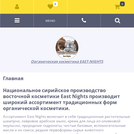
0
0
МЕНЮ
Органическая косметика EAST-NIGHTS
Главная
Национальное сирийское производство
восточной косметики East Nights производит
широкий ассортимент традиционных форм
органической косметики.
Ассортимент East Nights включает в себя традиционные растительные
шампуни, лавровое арабское мыло, крема для лица из оливковой
эмульсии, природные гидролаты, чистые базовые, вспомогательные
масла и их смеси, редкие первоформы сырья животного