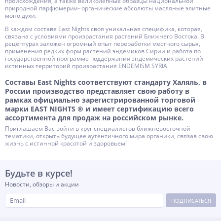
происхождения, а также великолепные образцы национальной
природной парфюмерии- органические абсолюты масляные элитные
моно духи.
В каждом составе East Nights своя уникальная специфика, которая,
связана с условиями произрастания растений Ближнего Востока. В
рецептурах заложен огромный опыт переработки местного сырья,
применения редких форм растений эндемиков Сирии и работа по
государственной программе поддержания эндемических растений
истинных территорий произрастания ENDEMISM SYRIA
Составы East Nights соответствуют стандарту Халяль, в
России производство представляет свою работу в
рамках официально зарегистрированной торговой
марки EAST NIGHTS ® и имеет сертификацию всего
ассортимента для продаж на российском рынке.
Приглашаем Вас войти в круг специалистов ближневосточной
тематики, открыть будущее аутентичного мира органики, связав свою
жизнь с истинной красотой и здоровьем!
Будьте в курсе!
Новости, обзоры и акции
ПОДПИСАТЬСЯ