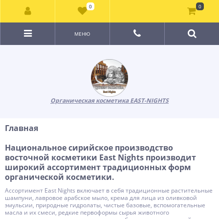
0
0
МЕНЮ
Органическая косметика EAST-NIGHTS
Главная
Национальное сирийское производство
восточной косметики East Nights производит
широкий ассортимент традиционных форм
органической косметики.
Ассортимент East Nights включает в себя традиционные растительные
шампуни, лавровое арабское мыло, крема для лица из оливковой
эмульсии, природные гидролаты, чистые базовые, вспомогательные
масла и их смеси, редкие первоформы сырья животного