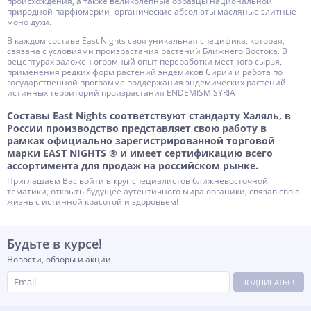
происхождения, а также великолепные образцы национальной
природной парфюмерии- органические абсолюты масляные элитные
моно духи.
В каждом составе East Nights своя уникальная специфика, которая,
связана с условиями произрастания растений Ближнего Востока. В
рецептурах заложен огромный опыт переработки местного сырья,
применения редких форм растений эндемиков Сирии и работа по
государственной программе поддержания эндемических растений
истинных территорий произрастания ENDEMISM SYRIA
Составы East Nights соответствуют стандарту Халяль, в
России производство представляет свою работу в
рамках официально зарегистрированной торговой
марки EAST NIGHTS ® и имеет сертификацию всего
ассортимента для продаж на российском рынке.
Приглашаем Вас войти в круг специалистов ближневосточной
тематики, открыть будущее аутентичного мира органики, связав свою
жизнь с истинной красотой и здоровьем!
Будьте в курсе!
Новости, обзоры и акции
ПОДПИСАТЬСЯ