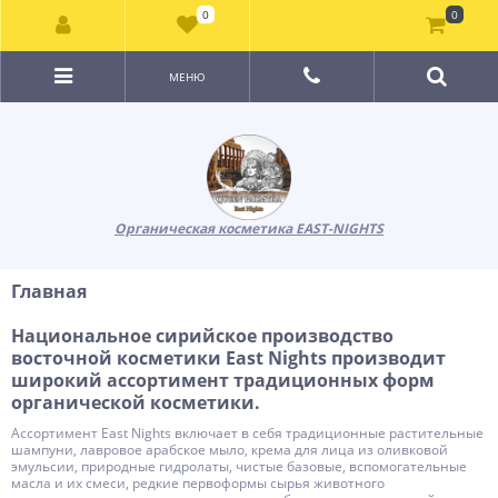
0
0
МЕНЮ
Органическая косметика EAST-NIGHTS
Главная
Национальное сирийское производство
восточной косметики East Nights производит
широкий ассортимент традиционных форм
органической косметики.
Ассортимент East Nights включает в себя традиционные растительные
шампуни, лавровое арабское мыло, крема для лица из оливковой
эмульсии, природные гидролаты, чистые базовые, вспомогательные
масла и их смеси, редкие первоформы сырья животного