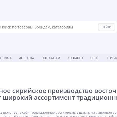
ОПЛАТА
ДОСТАВКА
ОПТОВИКАМ
КОНТАКТЫ
О НАС
СЕРТИ
ое сирийское производство восточн
т широкий ассортимент традиционн
hts включает в себя традиционные растительные шампуни, лавровое ар
 чистые базовые, вспомогательные масла и их смеси, редкие первоф