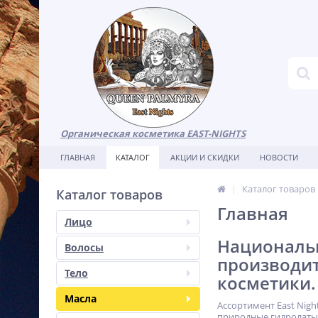
Органическая косметика EAST-NIGHTS
ГЛАВНАЯ
КАТАЛОГ
АКЦИИ И СКИДКИ
НОВОСТИ
Каталог товаров
Каталог товаров
Главная
Лицо
Национальн
Волосы
производи
Тело
косметики.
Масла
Ассортимент East Nig
природные гидролаты,