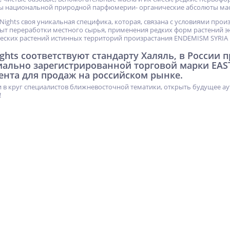
ы национальной природной парфюмерии- органические абсолюты мас
 Nights своя уникальная специфика, которая, связана с условиями про
т переработки местного сырья, применения редких форм растений э
еских растений истинных территорий произрастания ENDEMISM SYRIA
ights соответствуют стандарту Халяль, в России
иально зарегистрированной торговой марки EAS
ента для продаж на российском рынке.
 в круг специалистов ближневосточной тематики, открыть будущее ау
!