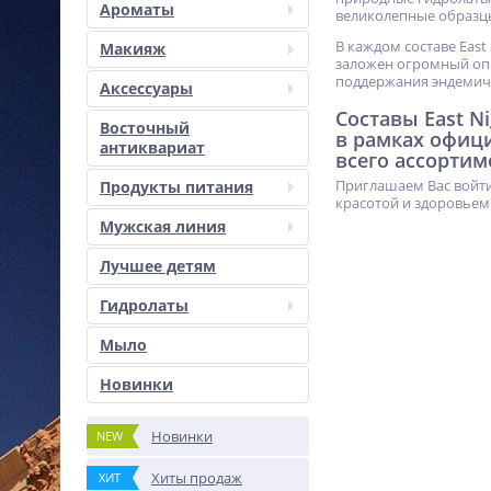
Ароматы
великолепные образц
В каждом составе East
Макияж
заложен огромный опы
поддержания эндемич
Аксессуары
Составы East N
Восточный
в рамках офиц
антиквариат
всего ассортим
Приглашаем Вас войти
Продукты питания
красотой и здоровьем
Мужская линия
Лучшее детям
Гидролаты
Мыло
Новинки
Новинки
NEW
Хиты продаж
ХИТ