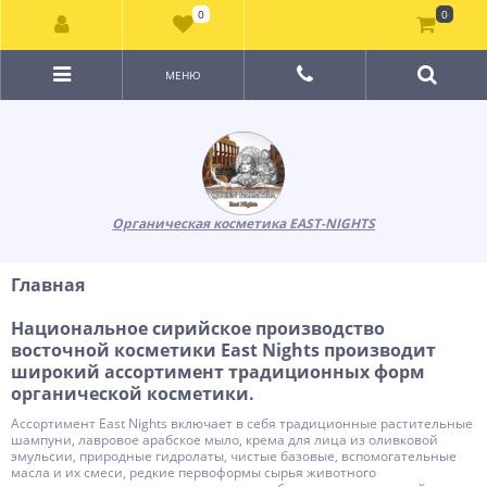
0
0
МЕНЮ
Органическая косметика EAST-NIGHTS
Главная
Национальное сирийское производство
восточной косметики East Nights производит
широкий ассортимент традиционных форм
органической косметики.
Ассортимент East Nights включает в себя традиционные растительные
шампуни, лавровое арабское мыло, крема для лица из оливковой
эмульсии, природные гидролаты, чистые базовые, вспомогательные
масла и их смеси, редкие первоформы сырья животного