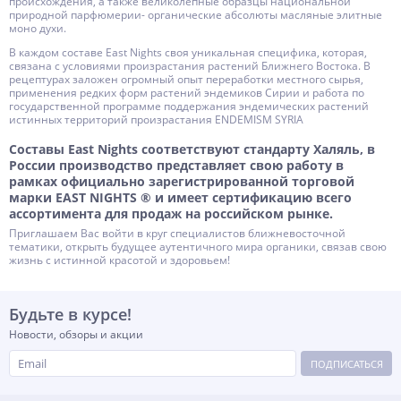
происхождения, а также великолепные образцы национальной
природной парфюмерии- органические абсолюты масляные элитные
моно духи.
В каждом составе East Nights своя уникальная специфика, которая,
связана с условиями произрастания растений Ближнего Востока. В
рецептурах заложен огромный опыт переработки местного сырья,
применения редких форм растений эндемиков Сирии и работа по
государственной программе поддержания эндемических растений
истинных территорий произрастания ENDEMISM SYRIA
Составы East Nights соответствуют стандарту Халяль, в
России производство представляет свою работу в
рамках официально зарегистрированной торговой
марки EAST NIGHTS ® и имеет сертификацию всего
ассортимента для продаж на российском рынке.
Приглашаем Вас войти в круг специалистов ближневосточной
тематики, открыть будущее аутентичного мира органики, связав свою
жизнь с истинной красотой и здоровьем!
Будьте в курсе!
Новости, обзоры и акции
ПОДПИСАТЬСЯ