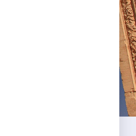
Ольга Коурова
Ольга Коурова
Вита
Приобрела крем для
Хочу оставить отзыв
Очень
тела рубиновый
об этом креме.
жене 
aфродизиак "Afrodesia" и
рубиновый афродизиак
была очень впечетлена.
"Афродезия"
...
...