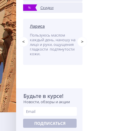
Скидки
%
ережник
Лариса
Лариса
Пользуюсь маслом
Моя кожа проблемная
ем-
каждый день, наношу на
сухая, часто бывают
<
>
стала
лицо и руки, ощущения
высыпания в области
спалений.
гладкости подтянутости
подбородка, лба.
 а теперь
кожи.
Использую крем
от крем.
каждый день, вечером
запах не очень ...
Будьте в курсе!
Новости, обзоры и акции
ПОДПИСАТЬСЯ