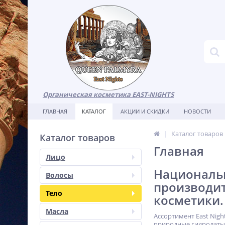
Органическая косметика EAST-NIGHTS
ГЛАВНАЯ
КАТАЛОГ
АКЦИИ И СКИДКИ
НОВОСТИ
Каталог товаров
Каталог товаров
Главная
Лицо
Национальн
Волосы
производи
Тело
косметики.
Масла
Ассортимент East Nig
природные гидролаты,