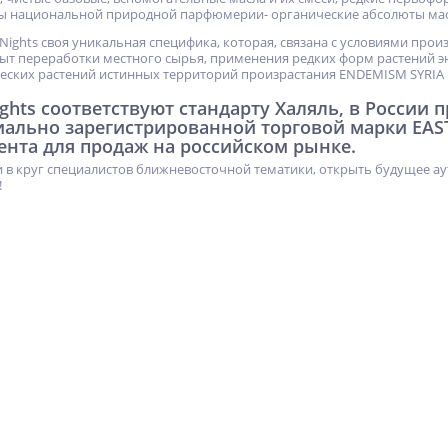
ы национальной природной парфюмерии- органические абсолюты мас
 Nights своя уникальная специфика, которая, связана с условиями про
т переработки местного сырья, применения редких форм растений э
еских растений истинных территорий произрастания ENDEMISM SYRIA
ights соответствуют стандарту Халяль, в России
иально зарегистрированной торговой марки EAS
ента для продаж на российском рынке.
 в круг специалистов ближневосточной тематики, открыть будущее ау
!