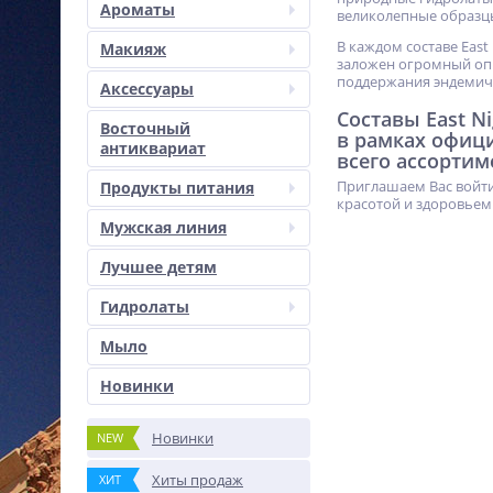
Ароматы
великолепные образц
В каждом составе East
Макияж
заложен огромный опы
поддержания эндемич
Аксессуары
Составы East N
Восточный
в рамках офиц
антиквариат
всего ассортим
Приглашаем Вас войти
Продукты питания
красотой и здоровьем
Мужская линия
Лучшее детям
Гидролаты
Мыло
Новинки
Новинки
NEW
Хиты продаж
ХИТ