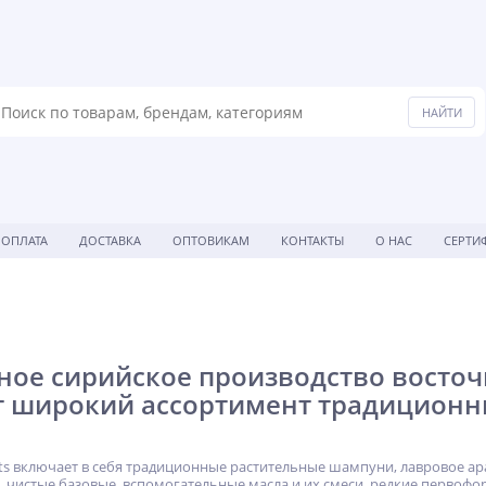
ОПЛАТА
ДОСТАВКА
ОПТОВИКАМ
КОНТАКТЫ
О НАС
СЕРТИ
ое сирийское производство восточн
т широкий ассортимент традиционн
hts включает в себя традиционные растительные шампуни, лавровое ар
 чистые базовые, вспомогательные масла и их смеси, редкие первоф