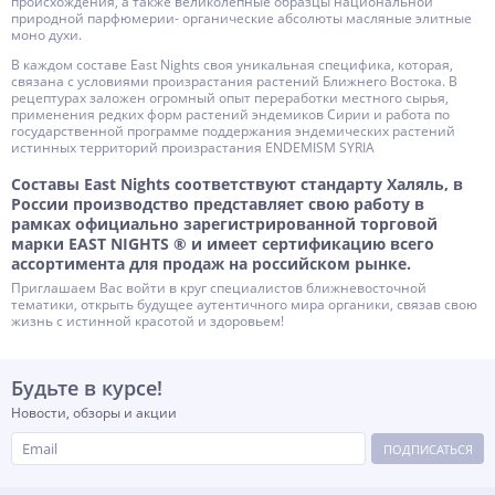
происхождения, а также великолепные образцы национальной
природной парфюмерии- органические абсолюты масляные элитные
моно духи.
В каждом составе East Nights своя уникальная специфика, которая,
связана с условиями произрастания растений Ближнего Востока. В
рецептурах заложен огромный опыт переработки местного сырья,
применения редких форм растений эндемиков Сирии и работа по
государственной программе поддержания эндемических растений
истинных территорий произрастания ENDEMISM SYRIA
Составы East Nights соответствуют стандарту Халяль, в
России производство представляет свою работу в
рамках официально зарегистрированной торговой
марки EAST NIGHTS ® и имеет сертификацию всего
ассортимента для продаж на российском рынке.
Приглашаем Вас войти в круг специалистов ближневосточной
тематики, открыть будущее аутентичного мира органики, связав свою
жизнь с истинной красотой и здоровьем!
Будьте в курсе!
Новости, обзоры и акции
ПОДПИСАТЬСЯ