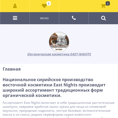
0
0
МЕНЮ
Органическая косметика EAST-NIGHTS
Главная
Национальное сирийское производство
восточной косметики East Nights производит
широкий ассортимент традиционных форм
органической косметики.
Ассортимент East Nights включает в себя традиционные растительные
шампуни, лавровое арабское мыло, крема для лица из оливковой
эмульсии, природные гидролаты, чистые базовые, вспомогательные
масла и их смеси, редкие первоформы сырья животного