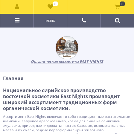
0
0
МЕНЮ
Органическая косметика EAST-NIGHTS
Главная
Национальное сирийское производство
восточной косметики East Nights производит
широкий ассортимент традиционных форм
органической косметики.
Ассортимент East Nights включает в себя традиционные растительные
шампуни, лавровое арабское мыло, крема для лица из оливковой
эмульсии, природные гидролаты, чистые базовые, вспомогательные
масла и их смеси, редкие первоформы сырья животного