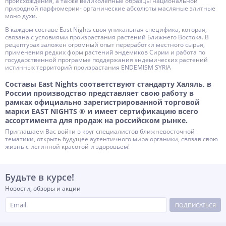
происхождения, а также великолепные образцы национальной
природной парфюмерии- органические абсолюты масляные элитные
моно духи.
В каждом составе East Nights своя уникальная специфика, которая,
связана с условиями произрастания растений Ближнего Востока. В
рецептурах заложен огромный опыт переработки местного сырья,
применения редких форм растений эндемиков Сирии и работа по
государственной программе поддержания эндемических растений
истинных территорий произрастания ENDEMISM SYRIA
Составы East Nights соответствуют стандарту Халяль, в
России производство представляет свою работу в
рамках официально зарегистрированной торговой
марки EAST NIGHTS ® и имеет сертификацию всего
ассортимента для продаж на российском рынке.
Приглашаем Вас войти в круг специалистов ближневосточной
тематики, открыть будущее аутентичного мира органики, связав свою
жизнь с истинной красотой и здоровьем!
Будьте в курсе!
Новости, обзоры и акции
ПОДПИСАТЬСЯ