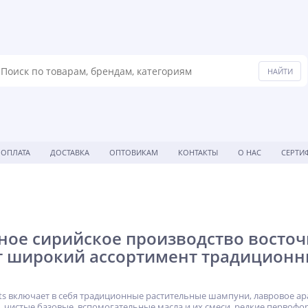
ОПЛАТА
ДОСТАВКА
ОПТОВИКАМ
КОНТАКТЫ
О НАС
СЕРТИ
ое сирийское производство восточн
т широкий ассортимент традиционн
hts включает в себя традиционные растительные шампуни, лавровое ар
 чистые базовые, вспомогательные масла и их смеси, редкие первоф