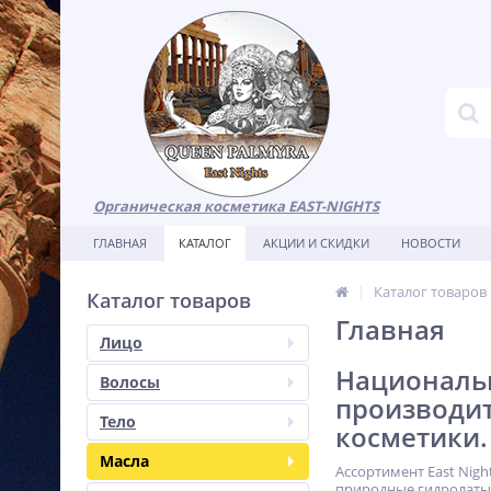
Органическая косметика EAST-NIGHTS
ГЛАВНАЯ
КАТАЛОГ
АКЦИИ И СКИДКИ
НОВОСТИ
Каталог товаров
Каталог товаров
Главная
Лицо
Национальн
Волосы
производи
Тело
косметики.
Масла
Ассортимент East Nig
природные гидролаты,