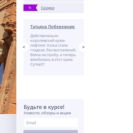
Скидки
%
Татьяна Побережник
Лариса
,
Действительно
Пользуюсь маслом
ен
королевский крем-
каждый день, наношу 
лифтинг. Кожа стала
лицо и руки, ощущени
<
>
гладкая, без воспалений.
гладкости подтянутос
Взяла на пробу, а теперь
кожи.
влюбилась в этот крем.
Супер!!!
Будьте в курсе!
Новости, обзоры и акции