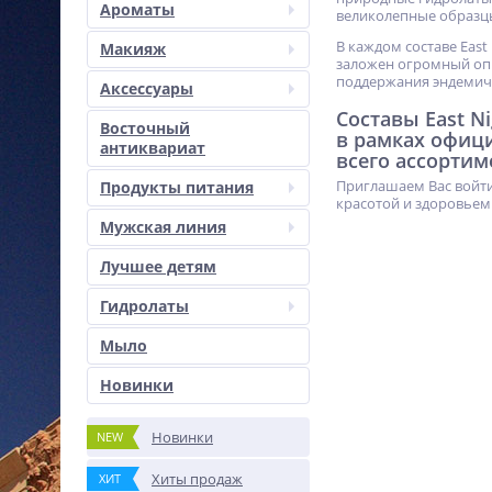
Ароматы
великолепные образц
В каждом составе East
Макияж
заложен огромный опы
поддержания эндемич
Аксессуары
Составы East N
Восточный
в рамках офиц
антиквариат
всего ассортим
Приглашаем Вас войти
Продукты питания
красотой и здоровьем
Мужская линия
Лучшее детям
Гидролаты
Мыло
Новинки
Новинки
NEW
Хиты продаж
ХИТ