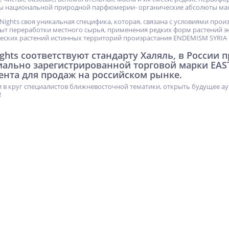
ы национальной природной парфюмерии- органические абсолюты мас
 Nights своя уникальная специфика, которая, связана с условиями про
т переработки местного сырья, применения редких форм растений э
еских растений истинных территорий произрастания ENDEMISM SYRIA
ights соответствуют стандарту Халяль, в России
иально зарегистрированной торговой марки EAS
ента для продаж на российском рынке.
 в круг специалистов ближневосточной тематики, открыть будущее ау
!